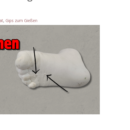
at
,
Gips zum Gießen