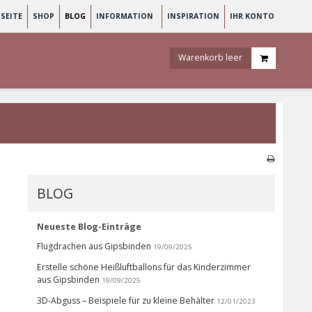
SEITE
SHOP
BLOG
INFORMATION
INSPIRATION
IHR KONTO
Warenkorb leer
BLOG
Neueste Blog-Einträge
Flugdrachen aus Gipsbinden
19/09/2025
Erstelle schöne Heißluftballons für das Kinderzimmer
aus Gipsbinden
19/09/2025
3D-Abguss – Beispiele für zu kleine Behälter
12/01/2023