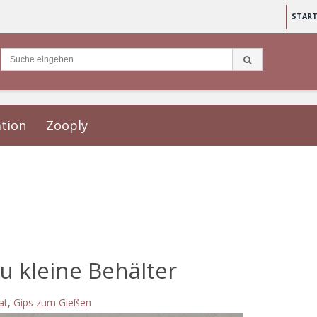
START
ation
Zooply
zu kleine Behälter
at
,
Gips zum Gießen