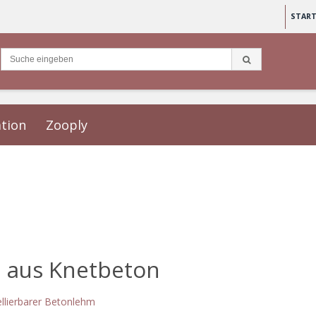
START
ation
Zooply
n aus Knetbeton
llierbarer Betonlehm