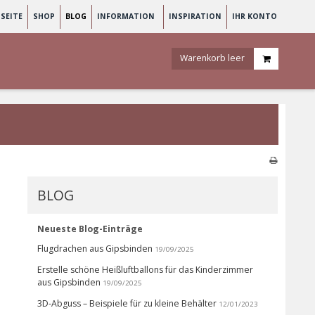
SEITE
SHOP
BLOG
INFORMATION
INSPIRATION
IHR KONTO
Warenkorb leer
BLOG
Neueste Blog-Einträge
Flugdrachen aus Gipsbinden
19/09/2025
Erstelle schöne Heißluftballons für das Kinderzimmer
aus Gipsbinden
19/09/2025
3D-Abguss – Beispiele für zu kleine Behälter
12/01/2023