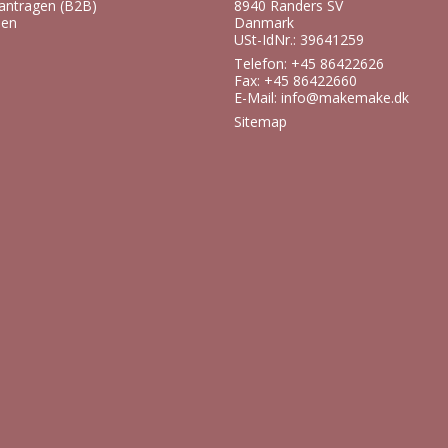
antragen (B2B)
8940 Randers SV
ien
Danmark
USt-IdNr.: 39641259
Telefon: +45 86422626
Fax: +45 86422660
E-Mail
:
info@makemake.dk
Sitemap